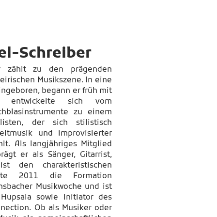
el-Schreiber
er zählt zu den prägenden
eirischen Musikszene. In eine
ingeboren, begann er früh mit
 entwickelte sich vom
echblasinstrumente zu einem
listen, der sich stilistisch
ltmusik und improvisierter
hlt.
Als langjähriges Mitglied
rägt er als Sänger, Gitarrist,
st den charakteristischen
dete 2011 die Formation
ohnsbacher Musikwoche und ist
 Hupsala sowie Initiator des
nnection. Ob als Musiker oder