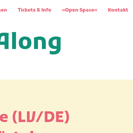
nen
Tickets & Info
»Open Space«
Kontakt
-Along
e (LV/DE)