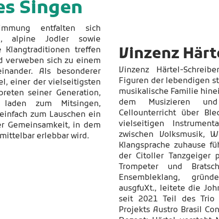
s Singen
timmung entfalten sich
m, alpine Jodler sowie
Vinzenz Härt
e Klangtraditionen treffen
nd verweben sich zu einem
Vinzenz Härtel-Schreib
einander. Als besonderer
Figuren der lebendigen st
l, einer der vielseitigsten
musikalische Familie hine
rpreten seiner Generation,
dem Musizieren und
laden zum Mitsingen,
Cellounterricht über Bl
einfach zum Lauschen ein
vielseitigen Instrumenta
er Gemeinsamkeit, in dem
zwischen Volksmusik, We
mittelbar erlebbar wird.
Klangsprache zuhause fü
der Citoller Tanzgeiger p
Trompeter und Bratschi
Ensembleklang, grün
ausgfuXt., leitete die J
seit 2021 Teil des Trio
Projekts Austro Brasil Co