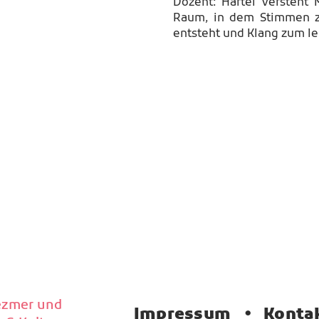
Dozent: Härtel versteht 
Raum, in dem Stimmen 
entsteht und Klang zum le
lezmer und
•
Impressum
Konta