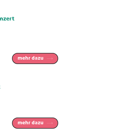
nzert
mehr dazu
t
mehr dazu