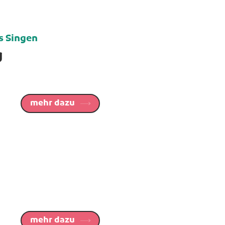
 Singen
g
mehr dazu
mehr dazu