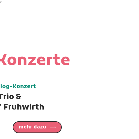
s
Konzerte
alog-Konzert
Trio &
/ Fruhwirth
mehr dazu