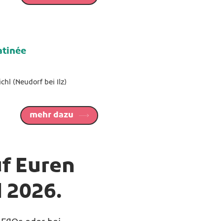
tinée
hl (Neudorf bei Ilz)
mehr dazu
uf Euren
l 2026.