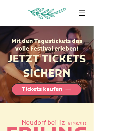
Mit den Tagestickets das
volle Festival erleben!
JETZT TICKETS
SICHERN
Tickets kaufen
Neudorf bei Ilz
(STMK/AT)