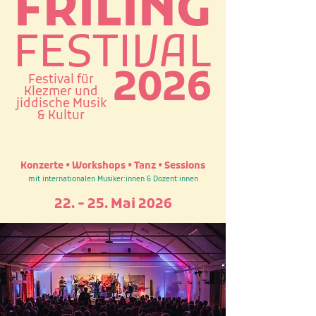
FRILING
FESTIVAL
2026
Festival für
Klezmer und
jiddische Musik
& Kultur
Konzerte • Workshops • Tanz • Sessions
mit internationalen Musiker:innen & Dozent:innen
22. - 25. Mai 2026