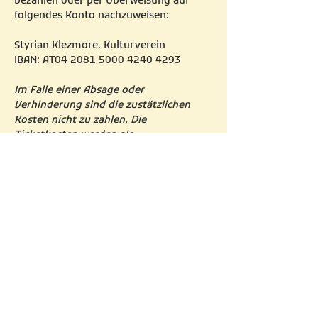
bezahlen oder per Überweisung auf 
folgendes Konto nachzuweisen: 
Styrian Klezmore. Kulturverein
IBAN: AT04 2081 5000 4240 4293
Im Falle einer Absage oder 
Verhinderung sind die zustätzlichen 
Kosten nicht zu zahlen. Die 
Ticketkosten werden als 
Bearbeitungskosten nicht erstattet.
FRILING
FESTIVAL