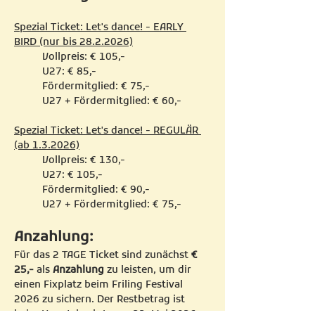
Spezial Ticket: Let's dance! - EARLY 
BIRD (nur bis 28.2.2026)
Vollpreis: € 105,-
U27: € 85,-
Fördermitglied: € 75,-
U27 + Fördermitglied: € 60,-
Spezial Ticket: Let's dance! - REGULÄR 
(ab 1.3.2026)
Vollpreis: € 130,-
U27: € 105,-
Fördermitglied: € 90,-
U27 + Fördermitglied: € 75,-
Anzahlung:
Für das 2 TAGE Ticket sind zunächst 
€ 
25,-
 als 
Anzahlung
 zu leisten, um dir 
einen Fixplatz beim Friling Festival 
2026 zu sichern. Der Restbetrag ist 
beim Hauptcheck-In am 22. Mai 2026 