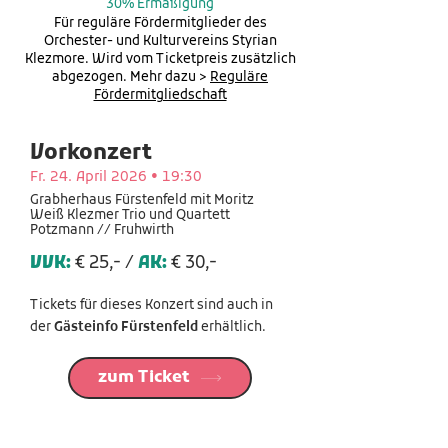
30% Ermäßigung
Für reguläre Fördermitglieder des
Orchester- und Kulturvereins Styrian
Klezmore. Wird vom Ticketpreis zusätzlich
abgezogen. Mehr dazu >
Reguläre
Fördermitgliedschaft
Vorkonzert
Fr. 24. April 2026 • 19:30
Grabherhaus Fürstenfeld mit Moritz
Weiß Klezmer Trio und Quartett
Potzmann // Fruhwirth
VVK:
€ 25,- /
A
K:
€ 30,-
Tickets für dieses Konzert sind auch in
der
Gästeinfo Fürstenfeld
erhältlich.
zum Ticket