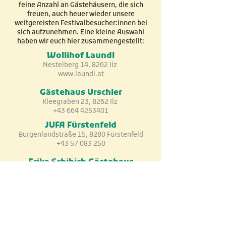
feine Anzahl an Gästehäusern, die sich
freuen, auch heuer wieder unsere
weitgereisten Festivalbesucher:innen bei
sich aufzunehmen. Eine kleine Auswahl
haben wir euch hier zusammengestellt:
Wollihof Laundl
Nestelberg 14, 8262 Ilz
www.laundl.at
Gästehaus Urschler
Kleegraben 23, 8262 Ilz
+43 664 4253401
JUFA Fürstenfeld
Burgenlandstraße 15, 8280 Fürstenfeld
+43 57 083 250
Erika Schibich Gästehaus
Reigersberg 39, 8262 Ilz
www.familie-schibich.at
Anreise & Logistik